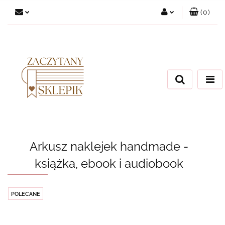
(
0
)
Zaloguj się
Załóż konto
Dodaj zgłoszenie
Zgody cookies
Arkusz naklejek handmade -
książka, ebook i audiobook
POLECANE