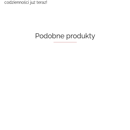
codzienności już teraz!
Podobne produkty
Naklejki
Naklejki
Naklejki
handmade
handmade -
handmade -
- Cowboys
Naklejki
15.00
Cowboys
wiosenne
5 sztuk
handmade -
18.00
15.00
mini, 10 sztuk
książki 5 sztuk
motywy
15.00
miłosne, bileciki.