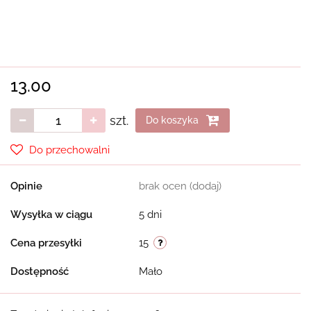
13.00
szt.
Do koszyka
Do przechowalni
Opinie
brak ocen
(dodaj)
Wysyłka w ciągu
5 dni
Cena przesyłki
15
Dostępność
Mało