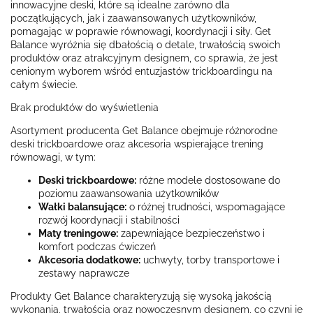
innowacyjne deski, które są idealne zarówno dla
początkujących, jak i zaawansowanych użytkowników,
pomagając w poprawie równowagi, koordynacji i siły. Get
Balance wyróżnia się dbałością o detale, trwałością swoich
produktów oraz atrakcyjnym designem, co sprawia, że jest
cenionym wyborem wśród entuzjastów trickboardingu na
całym świecie.
Brak produktów do wyświetlenia
Asortyment producenta Get Balance obejmuje różnorodne
deski trickboardowe oraz akcesoria wspierające trening
równowagi, w tym:
Deski trickboardowe:
różne modele dostosowane do
poziomu zaawansowania użytkowników
Wałki balansujące:
o różnej trudności, wspomagające
rozwój koordynacji i stabilności
Maty treningowe:
zapewniające bezpieczeństwo i
komfort podczas ćwiczeń
Akcesoria dodatkowe:
uchwyty, torby transportowe i
zestawy naprawcze
Produkty Get Balance charakteryzują się wysoką jakością
wykonania, trwałością oraz nowoczesnym designem, co czyni je