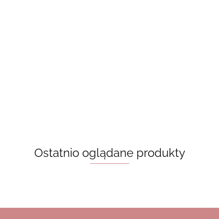
Kubek -
Kubek -
reading
Kubek -
book lover
mood reader
35.00
35.00
35.00
Kubek - books and
coffee 450 ml
35.00
Ostatnio oglądane produkty