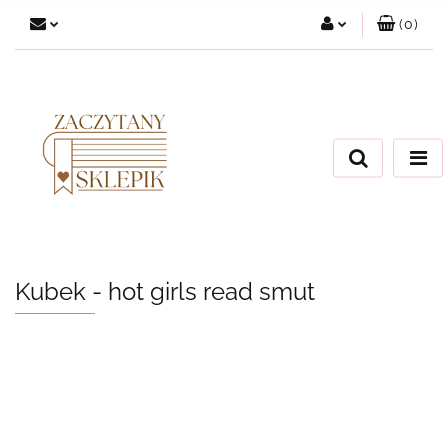
(
0
)
Zaloguj się
Załóż konto
Dodaj zgłoszenie
Zgody cookies
Kubek - hot girls read smut