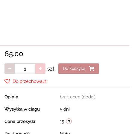
65.00
szt.
Do koszyka
Do przechowalni
Opinie
brak ocen
(dodaj)
Wysyłka w ciągu
5 dni
Cena przesyłki
15
Dostępność
Mało