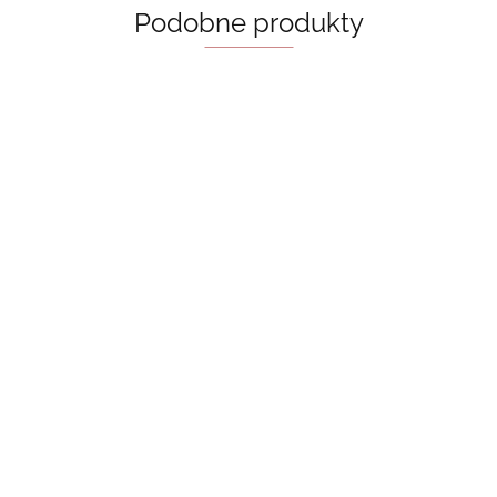
Podobne produkty
Kubek z
Kubek z
bambusową
bambusową
Kubek z
Kubek z
pokrywką -
pokrywką -
bambusową
bambusową
65.00
65.00
białe duszki
białe kwiatki
pokrywką -
pokrywką - hot
65.00
65.00
różowe
girls read
kokardki i
books motylki
kwiatki