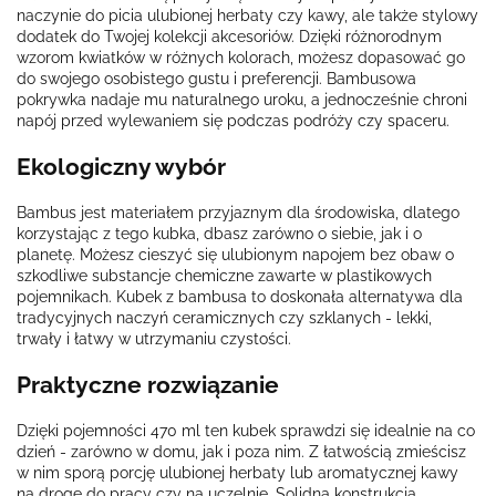
naczynie do picia ulubionej herbaty czy kawy, ale także stylowy
dodatek do Twojej kolekcji akcesoriów. Dzięki różnorodnym
wzorom kwiatków w różnych kolorach, możesz dopasować go
do swojego osobistego gustu i preferencji. Bambusowa
pokrywka nadaje mu naturalnego uroku, a jednocześnie chroni
napój przed wylewaniem się podczas podróży czy spaceru.
Ekologiczny wybór
Bambus jest materiałem przyjaznym dla środowiska, dlatego
korzystając z tego kubka, dbasz zarówno o siebie, jak i o
planetę. Możesz cieszyć się ulubionym napojem bez obaw o
szkodliwe substancje chemiczne zawarte w plastikowych
pojemnikach. Kubek z bambusa to doskonała alternatywa dla
tradycyjnych naczyń ceramicznych czy szklanych - lekki,
trwały i łatwy w utrzymaniu czystości.
Praktyczne rozwiązanie
Dzięki pojemności 470 ml ten kubek sprawdzi się idealnie na co
dzień - zarówno w domu, jak i poza nim. Z łatwością zmieścisz
w nim sporą porcję ulubionej herbaty lub aromatycznej kawy
na drogę do pracy czy na uczelnię. Solidna konstrukcja