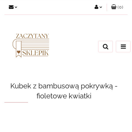
(
0
)
Zaloguj się
Załóż konto
Dodaj zgłoszenie
Zgody cookies
Kubek z bambusową pokrywką -
fioletowe kwiatki