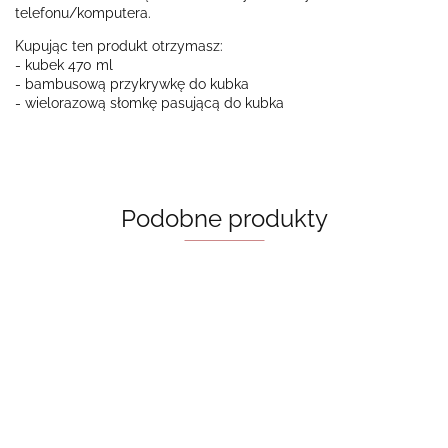
telefonu/komputera.
Kupując ten produkt otrzymasz:
- kubek 470 ml
- bambusową przykrywkę do kubka
- wielorazową słomkę pasującą do kubka
Podobne produkty
Kubek z
Kubek z
Kubek z
bambusową
bambusową