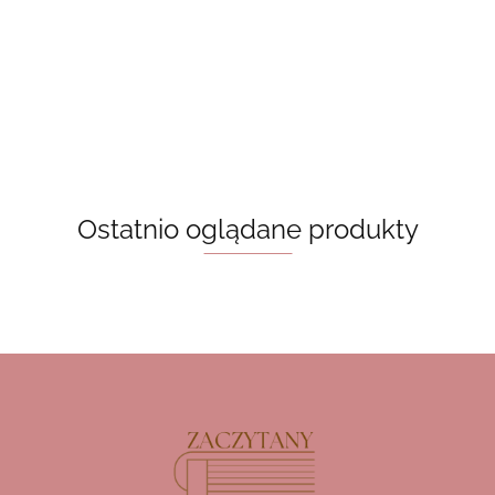
Kubek z
bambusową
pokrywką -
pokrywką -
bambusową
65.00
65.00
pokrywką -
białe kwiatki
niebieskie
pokrywką - hot
65.00
65.00
różowe
kwiatki
girls read
kokardki i
books motylki
kwiatki
Ostatnio oglądane produkty