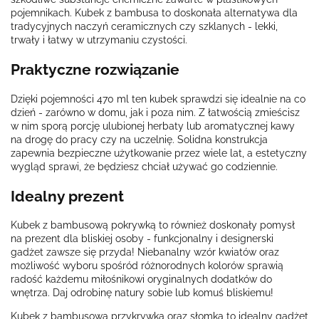
pojemnikach. Kubek z bambusa to doskonała alternatywa dla
tradycyjnych naczyń ceramicznych czy szklanych - lekki,
trwały i łatwy w utrzymaniu czystości.
Praktyczne rozwiązanie
Dzięki pojemności 470 ml ten kubek sprawdzi się idealnie na co
dzień - zarówno w domu, jak i poza nim. Z łatwością zmieścisz
w nim sporą porcję ulubionej herbaty lub aromatycznej kawy
na drogę do pracy czy na uczelnię. Solidna konstrukcja
zapewnia bezpieczne użytkowanie przez wiele lat, a estetyczny
wygląd sprawi, że będziesz chciał używać go codziennie.
Idealny prezent
Kubek z bambusową pokrywką to również doskonały pomysł
na prezent dla bliskiej osoby - funkcjonalny i designerski
gadżet zawsze się przyda! Niebanalny wzór kwiatów oraz
możliwość wyboru spośród różnorodnych kolorów sprawią
radość każdemu miłośnikowi oryginalnych dodatków do
wnętrza. Daj odrobinę natury sobie lub komuś bliskiemu!
Kubek z bambusową przykrywką oraz słomką to idealny gadżet