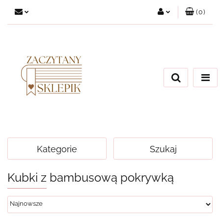
(
0
)
Zaloguj się
Załóż konto
Dodaj zgłoszenie
Zgody cookies
Kategorie
Szukaj
Kubki z bambusową pokrywką