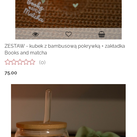
ZESTAW - kubek z bambusową pokrywką + zakładka
Books and matcha
(0)
75.00