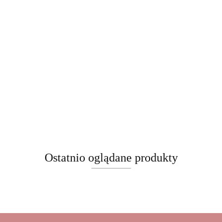
Produkt
niedostępny
Produkt niedostępny
Drewniana
Laminowana
zakładka -
zakładka - fly
miecz
Laminowane
Świeca 160 ml.
15.00
or die
zakładki -
Smells like
15.00
niebieskie kwiaty
reading again.
15.00
75.00
Ostatnio oglądane produkty