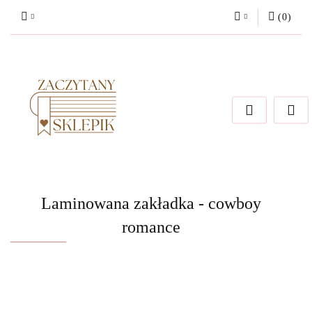
(
0
)
Zaloguj się
Załóż konto
Dodaj zgłoszenie
Zgody cookies
Laminowana zakładka - cowboy
romance