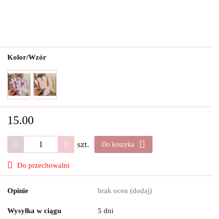
Kolor/Wzór
15.00
szt.
Do koszyka
Do przechowalni
Opinie
brak ocen
(dodaj)
Wysyłka w ciągu
5 dni