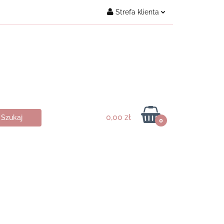
Strefa klienta
Kontakt
Zaloguj się
Załóż konto
Dodaj zgłoszenie
Zgody cookies
0,00 zł
0
ukty ♥