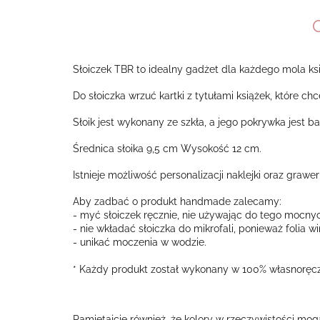
Słoiczek TBR to idealny gadżet dla każdego mola ks
Do słoiczka wrzuć kartki z tytułami książek, które c
Słoik jest wykonany ze szkła, a jego pokrywka jest
Średnica słoika 9,5 cm Wysokość 12 cm.
Istnieje możliwość personalizacji naklejki oraz graw
Aby zadbać o produkt handmade zalecamy:
- myć słoiczek ręcznie, nie używając do tego mocny
- nie wkładać słoiczka do mikrofali, ponieważ folia 
- unikać moczenia w wodzie.
* Każdy produkt został wykonany w 100% własnoręcz
Pamiętajcie również, że kolory w rzeczywistości mog