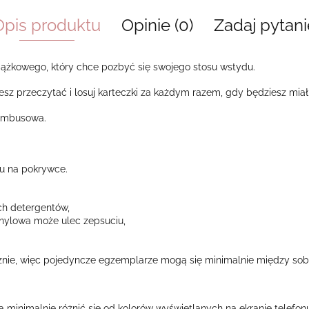
Opis produktu
Opinie (0)
Zadaj pytani
iążkowego, który chce pozbyć się swojego stosu wstydu.
hcesz przeczytać i losuj karteczki za każdym razem, gdy będziesz miał
 bambusowa.
eru na pokrywce.
ch detergentów,
winylowa może ulec zepsuciu,
nie, więc pojedyncze egzemplarze mogą się minimalnie między sobą
ą minimalnie różnić się od kolorów wyświetlanych na ekranie telefo