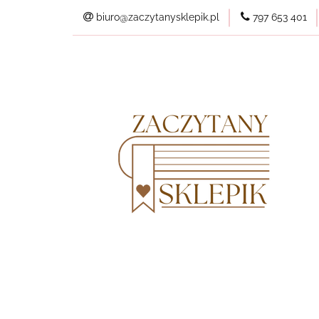
biuro@zaczytanysklepik.pl
797 653 401
Kategorie
Pl
Wszystkie produkt
Kategorie
Planery
Nowości
Best