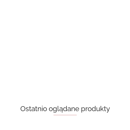
 pojemnik na zakładki
y book club
Aktylowy pojemnik na zakładki - the 
of bookmarks, biały napis
20.00
Ostatnio oglądane produkty