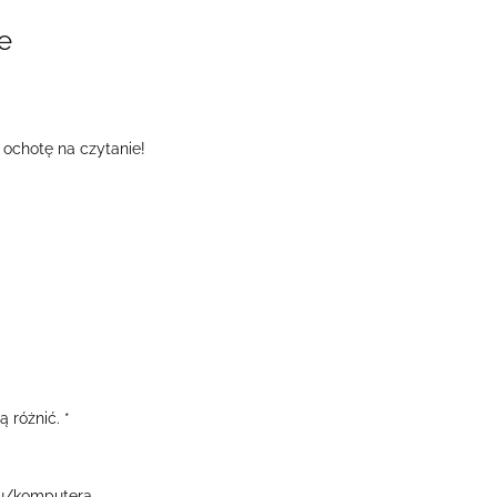
e
 ochotę na czytanie!
 różnić. *
nu/komputera.