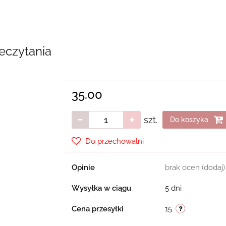
zeczytania
35.00
szt.
Do koszyka
Do przechowalni
Opinie
brak ocen
(dodaj)
Wysyłka w ciągu
5 dni
Cena przesyłki
15