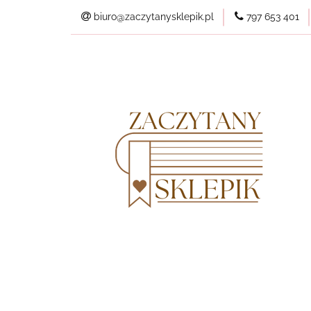
biuro@zaczytanysklepik.pl
797 653 401
Kategorie
Pl
Wszystkie produkt
Kategorie
Planery
Nowości
Best