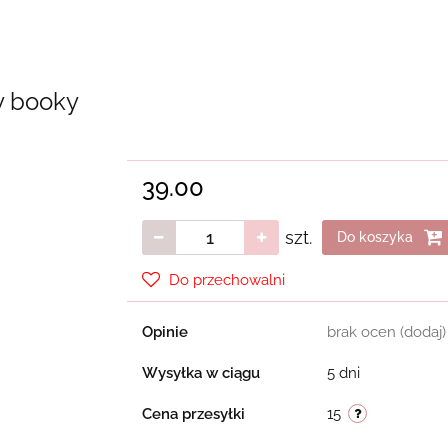
y booky
39.00
szt.
Do koszyka
Do przechowalni
Opinie
brak ocen
(dodaj)
Wysyłka w ciągu
5 dni
Cena przesyłki
15