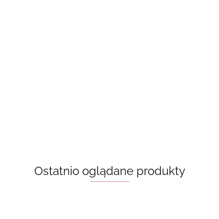
niana, kolor beżowy -
 zamówienie]
Torba bawełniana, kolor beżowy - hot
read books [na zamówienie]
39.00
Ostatnio oglądane produkty