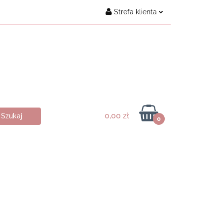
Strefa klienta
Kontakt
Zaloguj się
Załóż konto
Dodaj zgłoszenie
Zgody cookies
0,00 zł
0
ukty ♥