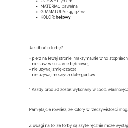
UCHWYT: 70 cm
MATERIAŁ: bawełna
GRAMATURA: 145 g/m2
KOLOR:
beżowy
Jak dbać o torbę?
- pierz na lewej stronie, maksymalnie w 30 stopniach
- nie susz w suszarce bębnowej,
- nie używaj zmiękczacza
- nie używaj mocnych detergentów
* Każdy produkt został wykonany w 100% własnoręczn
Pamiętajcie również, że kolory w rzeczywistości mog
Z uwagi na to, że torby są szyte ręcznie może wystą