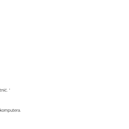
nić. *
/komputera.