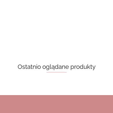
Wazon
książkowy
Wazon
The
Wazon
Wazon
70.00
książkowy
Enchanted
książkowy -
książkowy - the
"Duma i
Chapter
Ania z
mystery of
70.00
uprzedzenie"
70.00
70.00
Zielonego
bookmarks (na
NA
Wzgórza (na
zamówienie)
ZAMÓWIENIE
zamówienie)
Ostatnio oglądane produkty