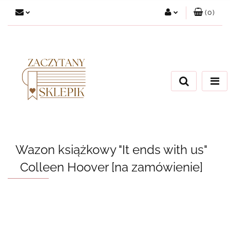
(
0
)
Zaloguj się
Załóż konto
Dodaj zgłoszenie
Zgody cookies
Wazon książkowy "It ends with us"
Colleen Hoover [na zamówienie]