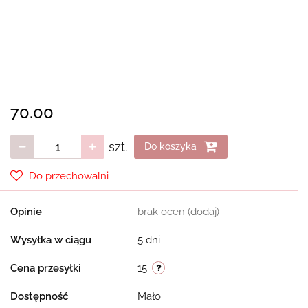
70.00
szt.
Do koszyka
Do przechowalni
Opinie
brak ocen
(dodaj)
Wysyłka w ciągu
5 dni
Cena przesyłki
15
Dostępność
Mało