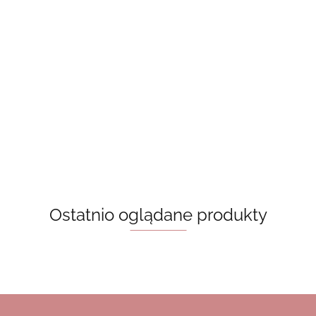
Zakładka
- białe
Laminowane
duchy
zakładki -
Laminowane
20.00
Zakładka - Dark
grzybki
zakładki -
15.00
romance [na
różowe paski
15.00
zamówienie]
20.00
Ostatnio oglądane produkty