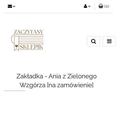
(
0
)
Zaloguj się
Załóż konto
Dodaj zgłoszenie
Zgody cookies
Zakładka - Ania z Zielonego
Wzgórza [na zamówienie]