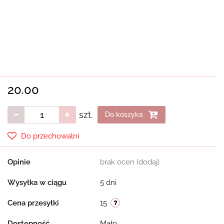
20.00
szt.
Do koszyka
Do przechowalni
Opinie
brak ocen
(dodaj)
Wysyłka w ciągu
5 dni
Cena przesyłki
15
Dostępność
Mało