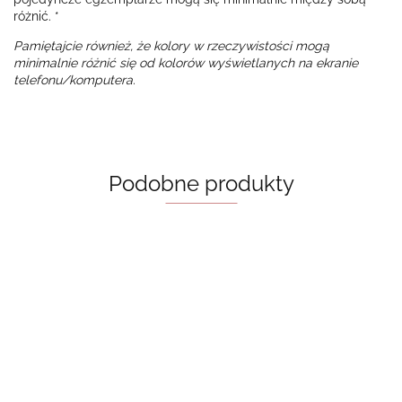
różnić. *
Pamiętajcie również, że kolory w rzeczywistości mogą
minimalnie różnić się od kolorów wyświetlanych na ekranie
telefonu/komputera.
Podobne produkty
Aktylowy
Aktylowy
pojemnik
Aktylowy
pojemnik na
Aktylowy
na zakładki
pojemnik na