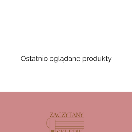
20.00
zakładki -
pojemnik na
- fantasy
zakładki - the
20.00
20.00
cute girls
zakładki - the
book club
mystery of
20.00
read spicy
mystery of
bookmarks,
books
bookmarks,
róż
biały napis
Ostatnio oglądane produkty