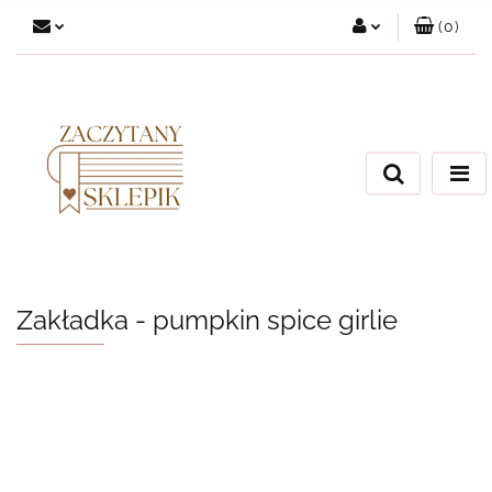
(
0
)
Zaloguj się
Załóż konto
Dodaj zgłoszenie
Zgody cookies
Zakładka - pumpkin spice girlie