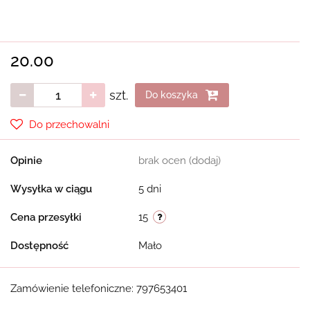
20.00
szt.
Do koszyka
Do przechowalni
Opinie
brak ocen
(dodaj)
Wysyłka w ciągu
5 dni
Cena przesyłki
15
Dostępność
Mało
Zamówienie telefoniczne: 797653401