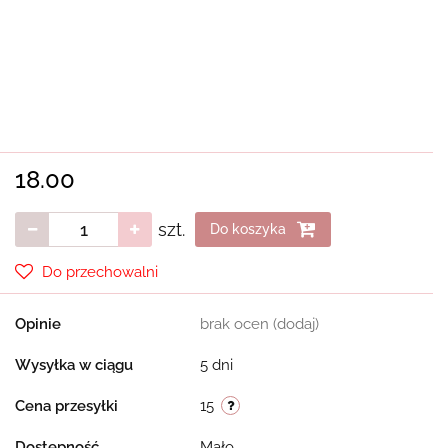
18.00
szt.
Do koszyka
Do przechowalni
Opinie
brak ocen
(dodaj)
Wysyłka w ciągu
5 dni
Cena przesyłki
15
Dostępność
Mało