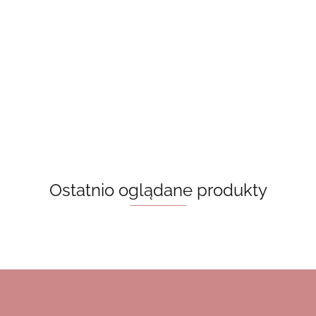
Brelok
Brelok
drewniany
Brelok
Drewniana
drewniany -
- smoki
18.00
drewniany -
zakładka -
book lover
18.00
góry i gwiazdy
death by TBR
18.00
20.00
Ostatnio oglądane produkty