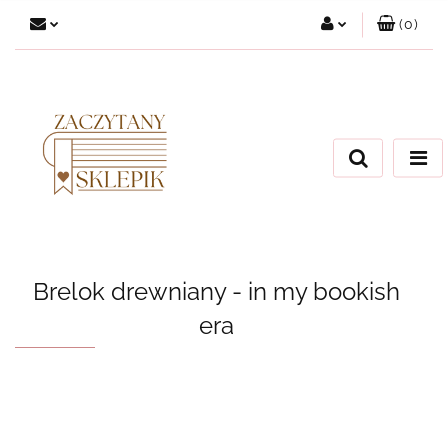
(
0
)
Zaloguj się
Załóż konto
Dodaj zgłoszenie
Zgody cookies
Brelok drewniany - in my bookish
era