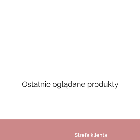
y - góry i gwiazdy
Drewn
Brelok drewniany - in my bookish era
20.00
18.00
Ostatnio oglądane produkty
Strefa klienta