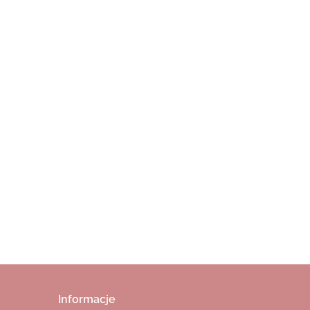
iana zakładka - death by TBR
Informacje