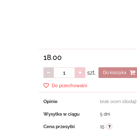
18.00
szt.
Do koszyka
Do przechowalni
Opinie
brak ocen
(dodaj)
Wysyłka w ciągu
5 dni
Cena przesyłki
15