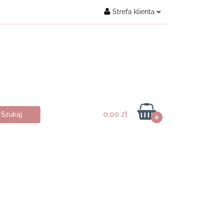
Strefa klienta
Kontakt
Zaloguj się
Załóż konto
Dodaj zgłoszenie
Zgody cookies
0,00 zł
0
ukty ♥