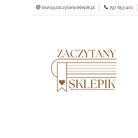
biuro@zaczytanysklepik.pl
797 653 401
Kategorie
Pl
Wszystkie produkt
Kategorie
Planery
Nowości
Best