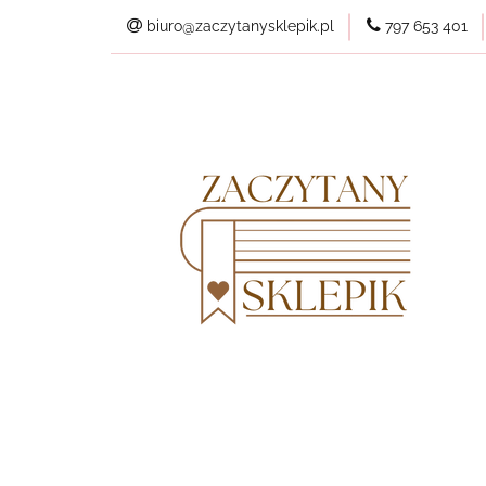
biuro@zaczytanysklepik.pl
797 653 401
Kategorie
Pl
Wszystkie produkt
Kategorie
Planery
Nowości
Best