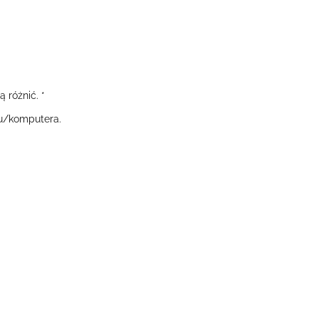
 różnić. *
nu/komputera.