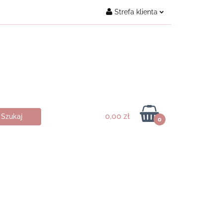
Strefa klienta
Kontakt
Zaloguj się
Załóż konto
Dodaj zgłoszenie
Zgody cookies
0,00 zł
0
ukty ♥