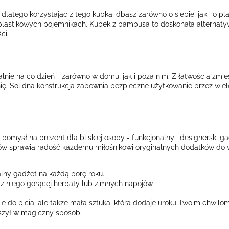
latego korzystając z tego kubka, dbasz zarówno o siebie, jak i o p
plastikowych pojemnikach. Kubek z bambusa to doskonała alternaty
ci.
lnie na co dzień - zarówno w domu, jak i poza nim. Z łatwością zmie
. Solidna konstrukcja zapewnia bezpieczne użytkowanie przez wiele 
mysł na prezent dla bliskiej osoby - funkcjonalny i designerski g
w sprawią radość każdemu miłośnikowi oryginalnych dodatków do wn
ny gadżet na każdą porę roku.
 z niego gorącej herbaty lub zimnych napojów.
nie do picia, ale także mała sztuka, która dodaje uroku Twoim chwilo
yszył w magiczny sposób.