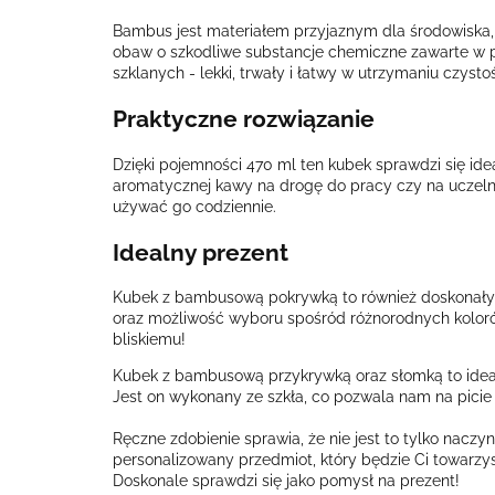
Bambus jest materiałem przyjaznym dla środowiska, d
obaw o szkodliwe substancje chemiczne zawarte w 
szklanych - lekki, trwały i łatwy w utrzymaniu czystoś
Praktyczne rozwiązanie
Dzięki pojemności 470 ml ten kubek sprawdzi się idea
aromatycznej kawy na drogę do pracy czy na uczelnię
używać go codziennie.
Idealny prezent
Kubek z bambusową pokrywką to również doskonały po
oraz możliwość wyboru spośród różnorodnych koloró
bliskiemu!
Kubek z bambusową przykrywką oraz słomką to ideal
Jest on wykonany ze szkła, co pozwala nam na picie
Ręczne zdobienie sprawia, że nie jest to tylko naczy
personalizowany przedmiot, który będzie Ci towarz
Doskonale sprawdzi się jako pomysł na prezent!