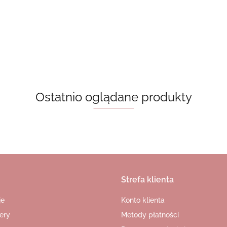
zny wzór
Ostatnio oglądane produkty
Strefa klienta
je
Konto klienta
ery
Metody płatności