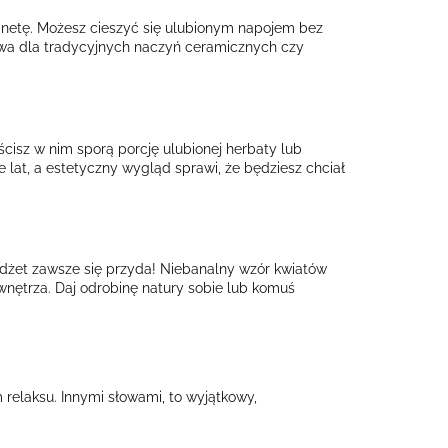
lanetę. Możesz cieszyć się ulubionym napojem bez
wa dla tradycyjnych naczyń ceramicznych czy
ścisz w nim sporą porcję ulubionej herbaty lub
lat, a estetyczny wygląd sprawi, że będziesz chciał
adżet zawsze się przyda! Niebanalny wzór kwiatów
ętrza. Daj odrobinę natury sobie lub komuś
m relaksu. Innymi słowami, to wyjątkowy,