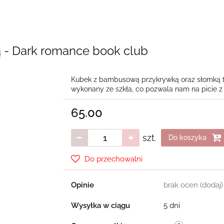
- Dark romance book club
Kubek z bambusową przykrywką oraz słomką to
wykonany ze szkła, co pozwala nam na picie z
65.00
szt.
Do koszyka
Do przechowalni
Opinie
brak ocen
(dodaj)
Wysyłka w ciągu
5 dni