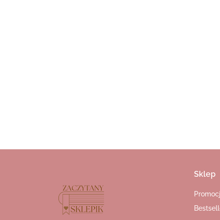
Coffee, klasyc
60.00
Sklep
Promoc
Bestsell