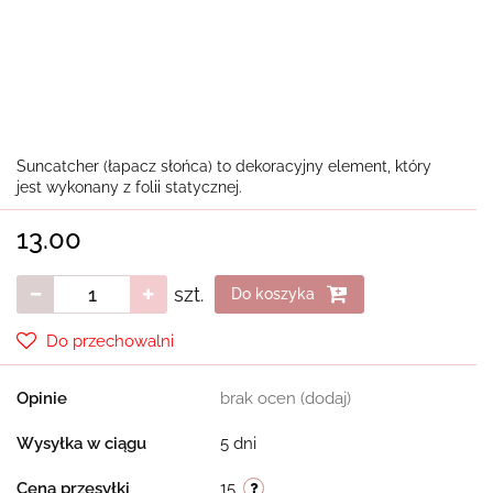
Suncatcher (łapacz słońca) to dekoracyjny element, który
jest wykonany z folii statycznej.
13.00
szt.
Do koszyka
Do przechowalni
Opinie
brak ocen
(dodaj)
Wysyłka w ciągu
5 dni
Cena przesyłki
15