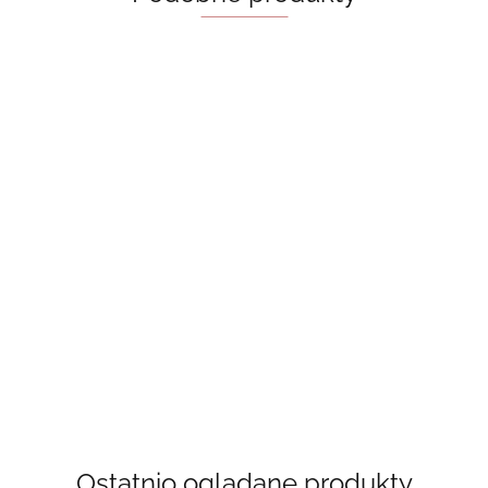
Mini
Słoik TBR
Suncatcher
Suncatcher,
12cm -
łapacz
Suncatcher,
łapacz słońca
książki do
18.00
snów.
45.00
łapacz słońca -
book with
przeczytania
Łapacz
20.00
just one more
stars [na
20.00
słońca
chapter [na
zamówienie]
zamówienie]
Ostatnio oglądane produkty