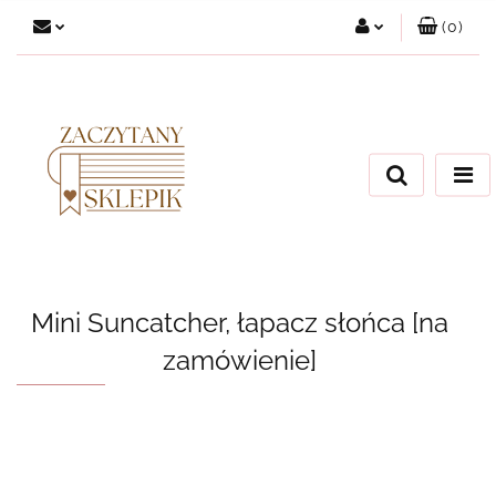
(
0
)
Zaloguj się
Załóż konto
Dodaj zgłoszenie
Zgody cookies
Mini Suncatcher, łapacz słońca [na
zamówienie]