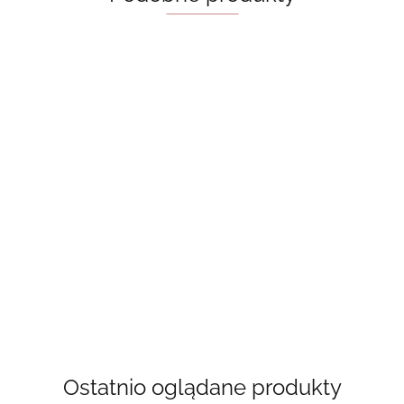
Kubek - just
Słoik TBR
Mini
one more
Mini
12cm -
Suncatcher
chapter 450
Suncatcher,
książki do
35.00
45.00
łapacz snów.
ml
łapacz słońca
przeczytania
18.00
13.00
Łapacz słońca
[na
zamówienie]
Ostatnio oglądane produkty