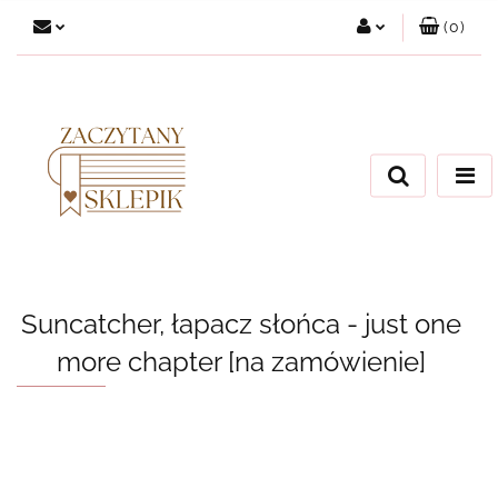
(
0
)
Zaloguj się
Załóż konto
Dodaj zgłoszenie
Zgody cookies
Suncatcher, łapacz słońca - just one
more chapter [na zamówienie]