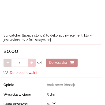
Suncatcher (łapacz słońca) to dekoracyjny element, który
jest wykonany z folii statycznej.
20.00
szt.
Do koszyka
Do przechowalni
Opinie
brak ocen
(dodaj)
Wysyłka w ciągu
5 dni
Cena przesyłki
15