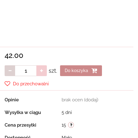
42.00
szt.
Do koszyka
Do przechowalni
Opinie
brak ocen
(dodaj)
Wysyłka w ciągu
5 dni
Cena przesyłki
15
Dostępność
Mało