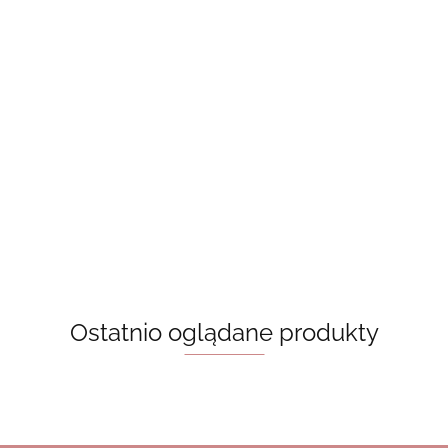
Torba
Torba
Torba
bawełniana,
bawełniana,
bawełniana,
beż - Book
beż - spooky
Torba
30.00
beż - spooky
lover
39.00
39.00
booky
bawełniana, beż -
season
Romance readers
33.00
book club
Ostatnio oglądane produkty