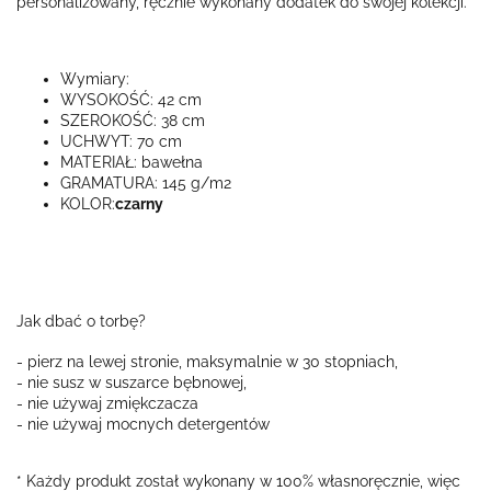
personalizowany, ręcznie wykonany dodatek do swojej kolekcji.
Wymiary:
WYSOKOŚĆ: 42 cm
SZEROKOŚĆ: 38 cm
UCHWYT: 70 cm
MATERIAŁ: bawełna
GRAMATURA: 145 g/m2
KOLOR:
czarny
Jak dbać o torbę?
- pierz na lewej stronie, maksymalnie w 30 stopniach,
- nie susz w suszarce bębnowej,
- nie używaj zmiękczacza
- nie używaj mocnych detergentów
* Każdy produkt został wykonany w 100% własnoręcznie, więc