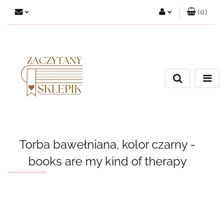
(
0
)
Zaloguj się
Załóż konto
Dodaj zgłoszenie
Zgody cookies
Torba bawełniana, kolor czarny -
books are my kind of therapy