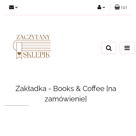
(
0
)
Zaloguj się
Załóż konto
Dodaj zgłoszenie
Zgody cookies
Zakładka - Books & Coffee [na
zamówienie]