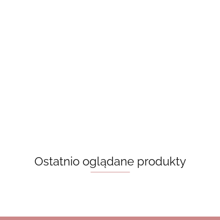
Zakładka
- białe
Laminowane
duchy
Laminowane
zakładki -
20.00
zakładki -
grzybki
różowe paski
15.00
15.00
Zakładka - Ania z
Zielonego Wzgórza
[na zamówienie]
20.00
Ostatnio oglądane produkty