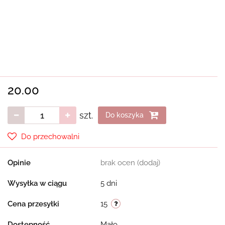
20.00
szt.
Do koszyka
Do przechowalni
Opinie
brak ocen
(dodaj)
Wysyłka w ciągu
5 dni
Cena przesyłki
15
Dostępność
Mało