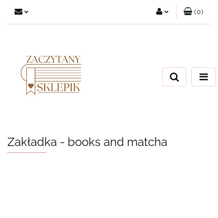
(
0
)
Zaloguj się
Załóż konto
Dodaj zgłoszenie
Zgody cookies
Zakładka - books and matcha