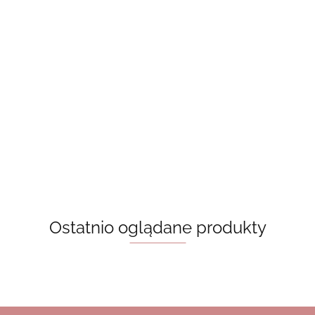
Laminowane
Laminowane
Kubek z
zakładki -
zakładki -
Zakładka - Ania
bambusową
grzybki
różowe
z Zielonego
15.00
15.00
pokrywką -
paski
Wzgórza [na
65.00
20.00
złote
zamówienie]
mushrooms
Ostatnio oglądane produkty