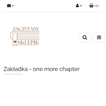
(
0
)
Zaloguj się
Załóż konto
Dodaj zgłoszenie
Zgody cookies
Zakładka - one more chapter