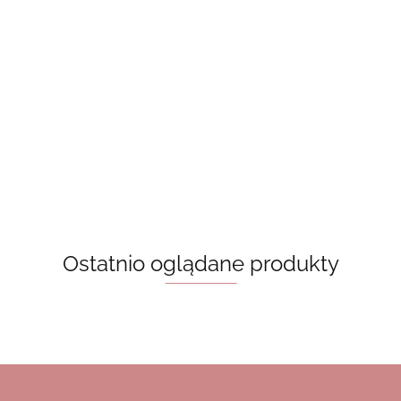
- białe
Laminowane
duchy
Laminowane
zakładki -
20.00
zakładki -
grzybki
różowe paski
15.00
15.00
Zakładka - Ania z
Zielonego Wzgórza
[na zamówienie]
20.00
Ostatnio oglądane produkty