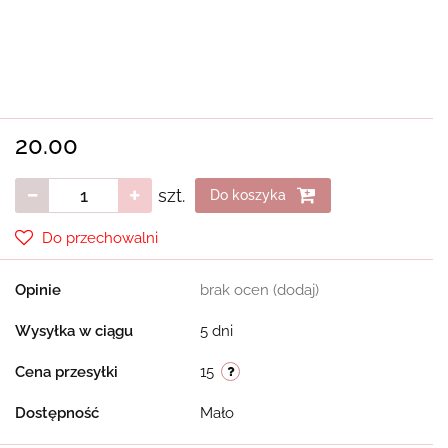
20.00
szt.
Do koszyka
Do przechowalni
Opinie
brak ocen
(dodaj)
Wysyłka w ciągu
5 dni
Cena przesyłki
15
Dostępność
Mało