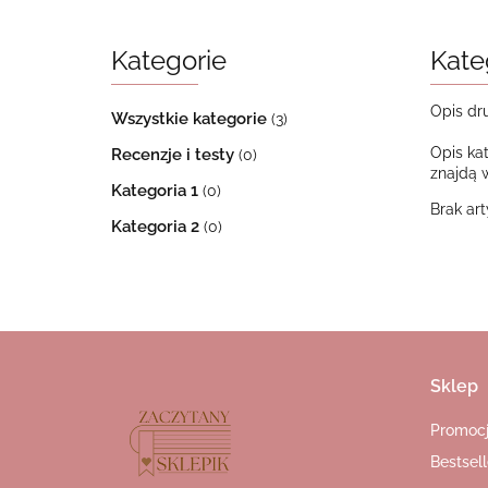
Kategorie
Kate
Opis dru
Wszystkie kategorie
(3)
Opis ka
Recenzje i testy
(0)
znajdą w
Kategoria 1
(0)
Brak ar
Kategoria 2
(0)
Sklep
Promoc
Bestsell