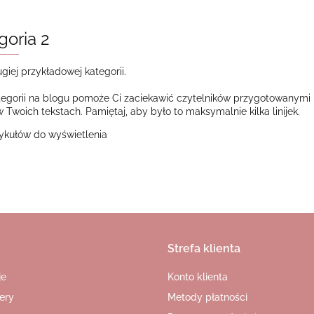
goria 2
giej przykładowej kategorii.
tegorii na blogu pomoże Ci zaciekawić czytelników przygotowanymi pr
 Twoich tekstach. Pamiętaj, aby było to maksymalnie kilka linijek.
tykułów do wyświetlenia
Strefa klienta
je
Konto klienta
ery
Metody płatności