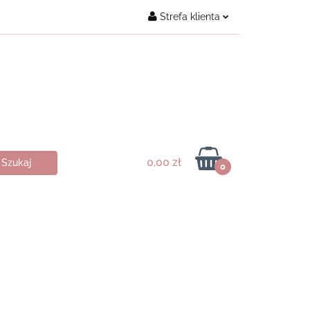
Strefa klienta
Kontakt
Zaloguj się
Załóż konto
Dodaj zgłoszenie
Zgody cookies
0,00 zł
0
ukty ♥