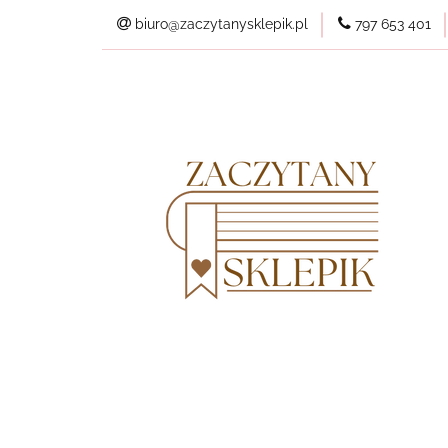
biuro@zaczytanysklepik.pl
797 653 401
Kategorie
Pl
Wszystkie produkt
Kategorie
Planery
Nowości
Best