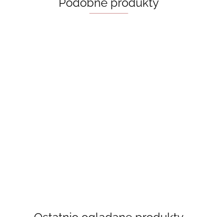
Podobne produkty
Bride - Ali
Hazelwood
Beach read -
Book Lovers -
Emily Henry,
Behind The Net
Emily Henry,
55.00
książka w jęz.
(Vancouver
książka w jęz.
50.00
50.00
angielskim
Storm Book 1)
angielskim
55.00
Stephanie
Archer