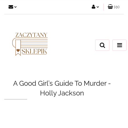
(
0
)
Zaloguj się
Załóż konto
Dodaj zgłoszenie
Zgody cookies
A Good Girl’s Guide To Murder -
Holly Jackson