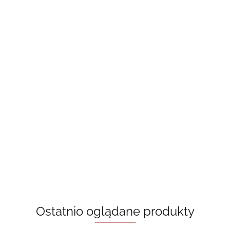
A Good
Beach read -
Book Lovers
Girl’s Guide
Behind The Net
Emily Henry,
- Emily Henry,
To Murder -
50.00
(Vancouver
książka w jęz.
książka w jęz.
Holly
50.00
50.00
Storm Book 1)
angielskim
angielskim
Jackson
55.00
Stephanie
Archer
Ostatnio oglądane produkty