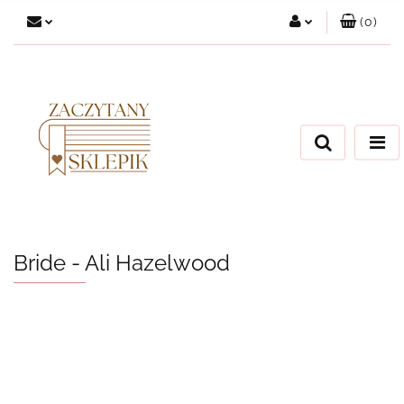
(
0
)
Zaloguj się
Załóż konto
Dodaj zgłoszenie
Zgody cookies
Bride - Ali Hazelwood