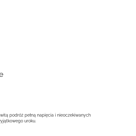
e
owitą podróż pełną napięcia i nieoczekiwanych
wyjątkowego uroku.