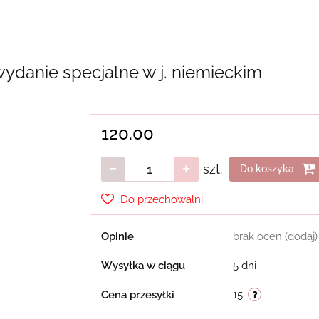
wydanie specjalne w j. niemieckim
120.00
szt.
Do koszyka
Do przechowalni
Opinie
brak ocen
(dodaj)
Wysyłka w ciągu
5 dni
Cena przesyłki
15