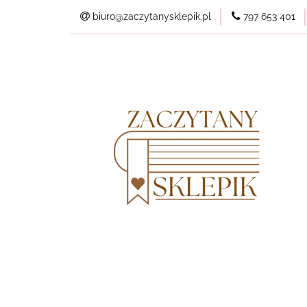
biuro@zaczytanysklepik.pl
797 653 401
Kategorie
Pl
Wszystkie produkt
Kategorie
Planery
Nowości
Best