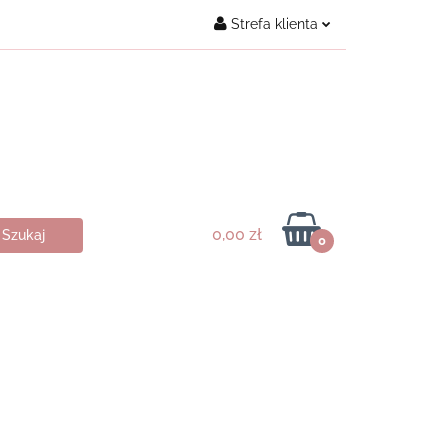
Strefa klienta
Kontakt
Zaloguj się
Załóż konto
Dodaj zgłoszenie
Zgody cookies
0,00 zł
0
ukty ♥