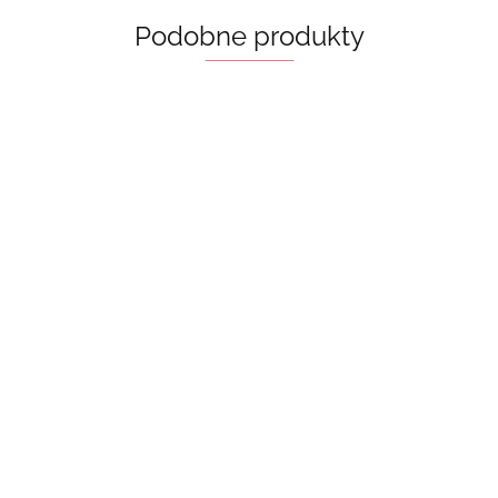
Podobne produkty
Bride - Ali
A Good Girl’s
Hazelwood
Book Lovers -
Guide To
Behind The Net
Emily Henry,
55.00
Murder -
50.00
(Vancouver
książka w jęz.
Holly
50.00
Storm Book 1)
angielskim
Jackson
55.00
Stephanie
Archer