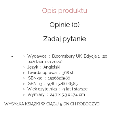
Opis produktu
Opinie (0)
Zadaj pytanie
Wydawca ‏ : ‎
Bloomsbury UK; Edycja 1. (20
października 2020)
Język ‏ : ‎
Angielski
Twarda oprawa ‏ : ‎
368 str.
ISBN-10 ‏ : ‎
1526626586
ISBN-13 ‏ : ‎
978-1526626585
Wiek czytelnika ‏ : ‎
9 lat i starsze
Wymiary ‏ : ‎
24.7 x 5.3 x 17.4 cm
WYSYŁKA KSIĄŻKI W CIĄGU 5 DNICH ROBOCZYCH