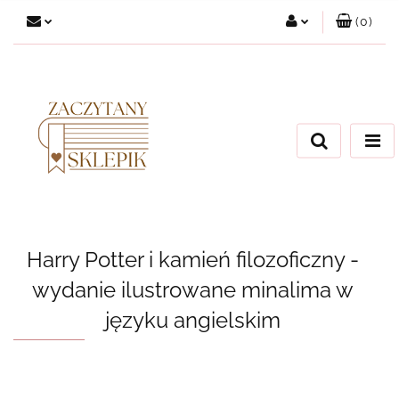
(
0
)
Zaloguj się
Załóż konto
Dodaj zgłoszenie
Zgody cookies
Harry Potter i kamień filozoficzny -
wydanie ilustrowane minalima w
języku angielskim