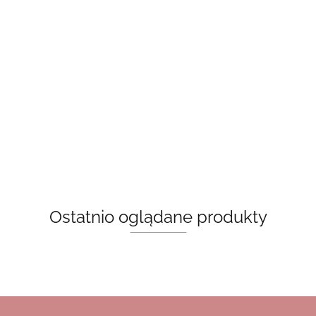
Kubek z
Kubek z
Kubek z
bambusową
bambusową
Kubek z
bambusową
pokrywką -
pokrywką -
65.00
65.00
bambusową
pokrywką -
białe kwiatki
fioletowe
65.00
pokrywką -
Dark romance
kwiatki
60.00
Books & Coffee,
book club
klasyczny wzór
Ostatnio oglądane produkty