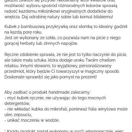
gadżet zawsze się przyda! Niebanalny wzór kwiatów oraz
możliwość wyboru spośród różnorodnych kolorów sprawią
radość każdemu miłośnikowi oryginalnych dodatków do
wnętrza. Daj odrobinę natury sobie lub komuś bliskiemu!
Kubek z bambusową przykrywką oraz słomką to idealny gadżet
na każdą porę roku.
Jest on wykonany ze szkła, co pozwala nam na picie z niego
gorącej herbaty lub zimnych napojów.
Ręczne zdobienie sprawia, że nie jest to tylko naczynie do picia,
ale także mała sztuka, która dodaje uroku Twoim chwilom
relaksu. Innymi słowami, to wyjątkowy, personalizowany
przedmiot, który będzie Ci towarzyszył w magiczny sposób.
Doskonale sprawdzi się jako pomysł na prezent!
Aby zadbać o produkt handmade zalecamy:
- myć kubek ręcznie, nie używając do tego mocnych
detergentów,
- nie wkładać kubka do mikrofali, ponieważ folia winylowa może
ulec zepsuciu,
- unikać moczenia w wodzie.
* Każdy produkt został wykonany w 100% własnoręcznie, więc