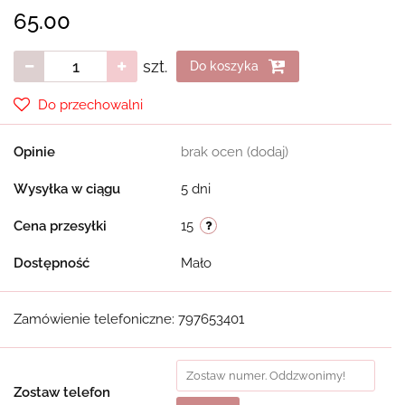
65.00
szt.
Do koszyka
Do przechowalni
Opinie
brak ocen
(dodaj)
Wysyłka w ciągu
5 dni
Cena przesyłki
15
Dostępność
Mało
Zamówienie telefoniczne: 797653401
Zostaw telefon