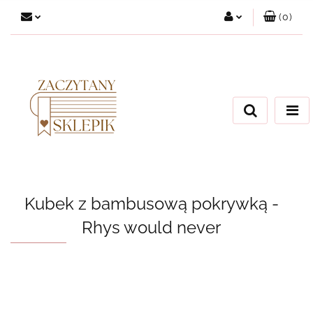
(
0
)
Zaloguj się
Załóż konto
Dodaj zgłoszenie
Zgody cookies
Kubek z bambusową pokrywką -
Rhys would never