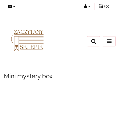
(
0
)
Zaloguj się
Załóż konto
Dodaj zgłoszenie
Zgody cookies
Mini mystery box