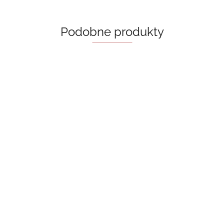
Podobne produkty
Brelok
Brelok
drewniany
Brelok
drewniany -
- smoki
Brelok
18.00
drewniany -
book lover
drewniany - in
18.00
góry i gwiazdy
18.00
my bookish era
18.00