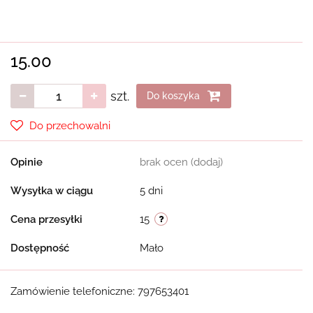
15.00
szt.
Do koszyka
Do przechowalni
Opinie
brak ocen
(dodaj)
Wysyłka w ciągu
5 dni
Cena przesyłki
15
Dostępność
Mało
Zamówienie telefoniczne: 797653401