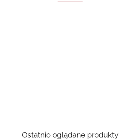
Bride - Ali
A Good Girl’s
Hazelwood
Book Lovers -
Guide To
Behind The Net
Emily Henry,
55.00
Murder -
50.00
(Vancouver
książka w jęz.
Holly
50.00
Storm Book 1)
angielskim
Jackson
55.00
Stephanie
Archer
Ostatnio oglądane produkty