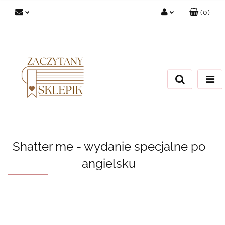
(
0
)
Zaloguj się
Załóż konto
Dodaj zgłoszenie
Zgody cookies
Shatter me - wydanie specjalne po
angielsku