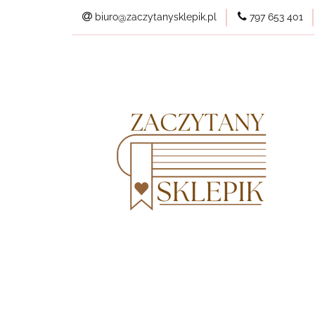
biuro@zaczytanysklepik.pl
797 653 401
Kategorie
Pl
Wszystkie produkt
Kategorie
Planery
Nowości
Best