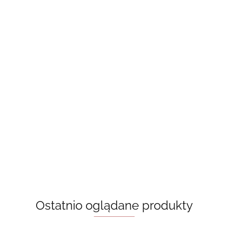
 Emily Henry, książka w
im
Behind The Net (Vancouver Storm B
Stephanie Archer
55.00
Ostatnio oglądane produkty