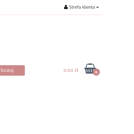
Strefa klienta
Kontakt
Zaloguj się
Załóż konto
Dodaj zgłoszenie
Zgody cookies
0,00 zł
0
ukty ♥