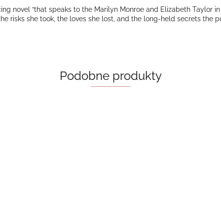
ng novel “that speaks to the Marilyn Monroe and Elizabeth Taylor in u
 the risks she took, the loves she lost, and the long-held secrets the 
Podobne produkty