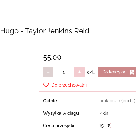
Hugo - Taylor Jenkins Reid
55.00
szt.
Do koszyka
Do przechowalni
Opinie
brak ocen
(dodaj)
Wysyłka w ciągu
7 dni
Cena przesyłki
15